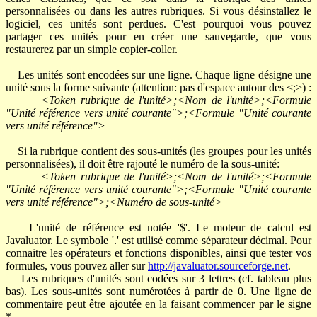
personnalisées ou dans les autres rubriques. Si vous désinstallez le
logiciel, ces unités sont perdues. C'est pourquoi vous pouvez
partager ces unités pour en créer une sauvegarde, que vous
restaurerez par un simple copier-coller.
Les unités sont encodées sur une ligne. Chaque ligne désigne une
unité sous la forme suivante (attention: pas d'espace autour des <;>) :
<Token rubrique de l'unité>;<Nom de l'unité>;<Formule
"Unité référence vers unité courante">;<Formule "Unité courante
vers unité référence">
Si la rubrique contient des sous-unités (les groupes pour les unités
personnalisées), il doit être rajouté le numéro de la sous-unité:
<Token rubrique de l'unité>;<Nom de l'unité>;<Formule
"Unité référence vers unité courante">;<Formule "Unité courante
vers unité référence">;<Numéro de sous-unité>
L'unité de référence est notée '$'. Le moteur de calcul est
Javaluator. Le symbole '.' est utilisé comme séparateur décimal. Pour
connaitre les opérateurs et fonctions disponibles, ainsi que tester vos
formules, vous pouvez aller sur
http://javaluator.sourceforge.net
.
Les rubriques d'unités sont codées sur 3 lettres (cf. tableau plus
bas). Les sous-unités sont numérotées à partir de 0. Une ligne de
commentaire peut être ajoutée en la faisant commencer par le signe
*.